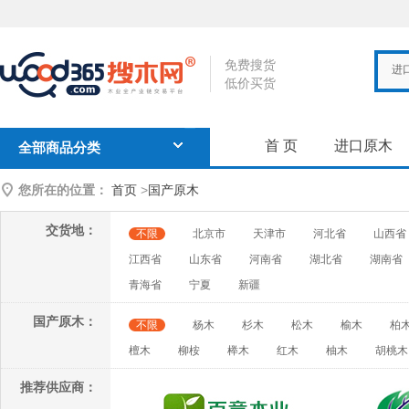
免费搜货
进
低价买货
首 页
进口原木
全部商品分类
您所在的位置：
首页
>
国产原木
交货地：
不限
北京市
天津市
河北省
山西省
江西省
山东省
河南省
湖北省
湖南省
青海省
宁夏
新疆
国产原木：
不限
杨木
杉木
松木
榆木
柏
檀木
柳桉
榉木
红木
柚木
胡桃木
推荐供应商：