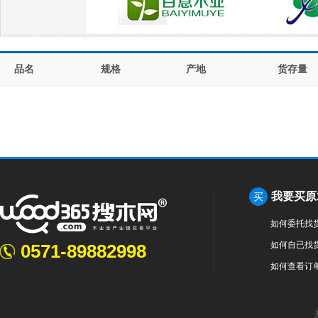
品名
规格
产地
货存量
我要买原
买
如何委托找
如何自已找
0571-89882998
如何查看订