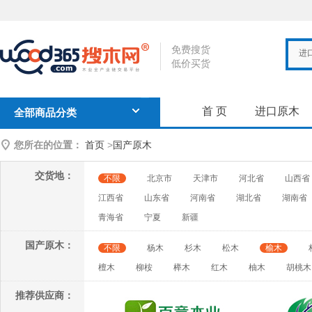
免费搜货
进
低价买货
首 页
进口原木
全部商品分类
您所在的位置：
首页
>
国产原木
交货地：
不限
北京市
天津市
河北省
山西省
江西省
山东省
河南省
湖北省
湖南省
青海省
宁夏
新疆
国产原木：
不限
杨木
杉木
松木
榆木
檀木
柳桉
榉木
红木
柚木
胡桃木
推荐供应商：