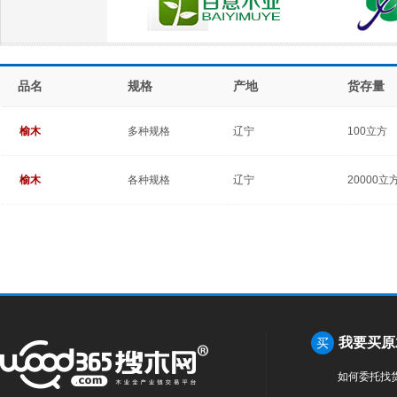
品名
规格
产地
货存量
榆木
多种规格
辽宁
100立方
榆木
各种规格
辽宁
20000立
我要买原
买
如何委托找