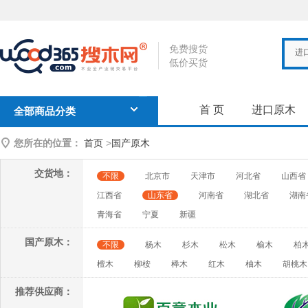
免费搜货
进
低价买货
首 页
进口原木
全部商品分类
您所在的位置：
首页
>
国产原木
交货地：
不限
北京市
天津市
河北省
山西省
江西省
山东省
河南省
湖北省
湖南
青海省
宁夏
新疆
国产原木：
不限
杨木
杉木
松木
榆木
柏
檀木
柳桉
榉木
红木
柚木
胡桃木
推荐供应商：