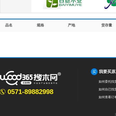
品名
规格
产地
货存量
我要买原
买
如何委托找
如何自已找
0571-89882998
如何查看订