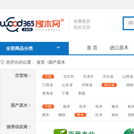
免费搜货
进
低价买货
首 页
进口原木
全部商品分类
您所在的位置：
首页
>
国产原木
交货地：
不限
北京市
天津市
河北省
山西省
江西省
山东省
河南省
湖北省
湖南
青海省
宁夏
新疆
国产原木：
不限
杨木
杉木
松木
榆木
柏
檀木
柳桉
榉木
红木
柚木
胡
推荐供应商：