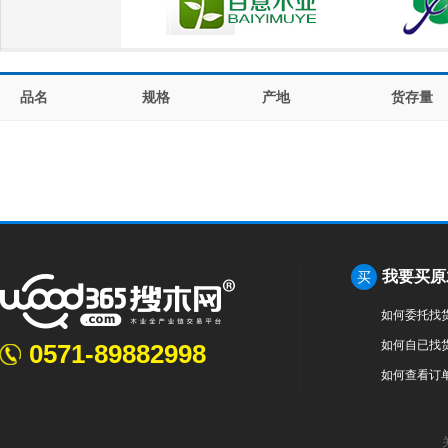
品名
规格
产地
货存量
我要买原
买
如何委托找
如何自已找
0571-89882998
如何查看订