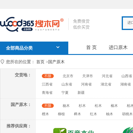
免费搜货
进
低价买货
首 页
进口原木
全部商品分类
您所在的位置：
首页
>
国产原木
交货地：
不限
北京市
天津市
河北省
山西省
江西省
山东省
河南省
湖北省
湖南省
青海省
宁夏
新疆
国产原木：
不限
杨木
杉木
松木
榆木
柏
檀木
柳桉
榉木
红木
柚木
胡桃木
推荐供应商：