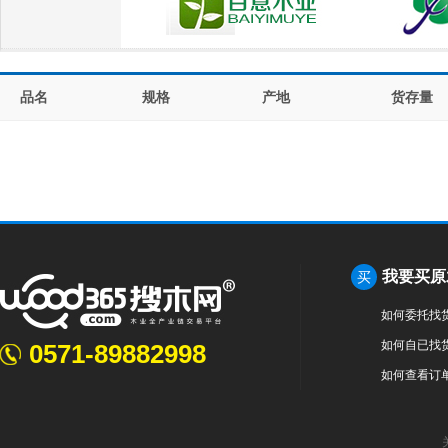
品名
规格
产地
货存量
我要买原
买
如何委托找
如何自已找
0571-89882998
如何查看订