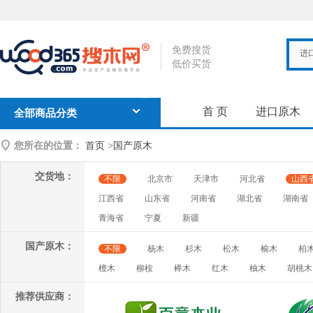
免费搜货
进
低价买货
首 页
进口原木
全部商品分类
您所在的位置：
首页
>
国产原木
交货地：
不限
北京市
天津市
河北省
山西
江西省
山东省
河南省
湖北省
湖南省
青海省
宁夏
新疆
国产原木：
不限
杨木
杉木
松木
榆木
柏
檀木
柳桉
榉木
红木
柚木
胡桃木
推荐供应商：