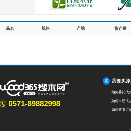
品名
规格
产地
货存量
我要买原
买
如何委托找
如何自已找
0571-89882998
如何查看订