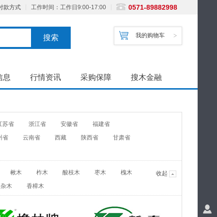
0571-89882998
付款方式
工作时间：工作日9:00-17:00
我的购物车
>
搜索
信息
行情资讯
采购保障
搜木金融
江苏省
浙江省
安徽省
福建省
州省
云南省
西藏
陕西省
甘肃省
楸木
柞木
酸枝木
枣木
槐木
收起
杂木
香樟木