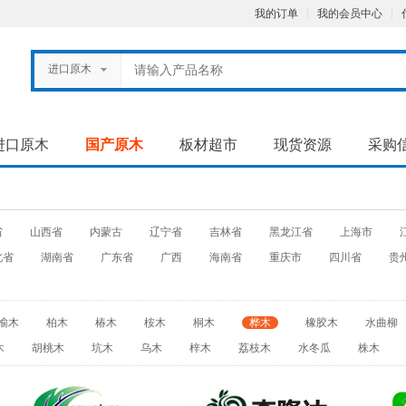
我的订单
我的会员中心
进口原木
进口原木
国产原木
板材超市
现货资源
采购
省
山西省
内蒙古
辽宁省
吉林省
黑龙江省
上海市
北省
湖南省
广东省
广西
海南省
重庆市
四川省
贵
榆木
柏木
椿木
桉木
桐木
桦木
橡胶木
水曲柳
木
胡桃木
坑木
乌木
梓木
荔枝木
水冬瓜
株木