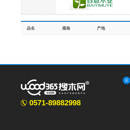
品名
规格
产地
买
0571-89882998