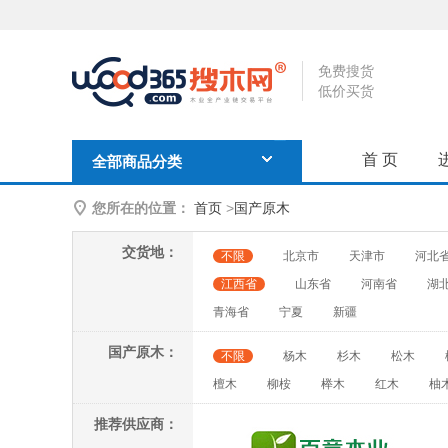
免费搜货
低价买货
首 页
全部商品分类
您所在的位置：
首页
>
国产原木
交货地：
不限
北京市
天津市
河北
江西省
山东省
河南省
湖
青海省
宁夏
新疆
国产原木：
不限
杨木
杉木
松木
檀木
柳桉
榉木
红木
柚
推荐供应商：