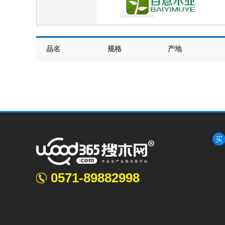
品名
规格
产地
买
0571-89882998