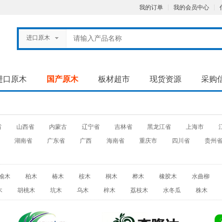
我的订单
我的会员中心
进口原木
进口原木
国产原木
板材超市
现货资源
采购
省
山西省
内蒙古
辽宁省
吉林省
黑龙江省
上海市
湖南省
广东省
广西
海南省
重庆市
四川省
贵州
榆木
柏木
椿木
桉木
桐木
桦木
橡胶木
水曲柳
木
胡桃木
坑木
乌木
梓木
荔枝木
水冬瓜
株木