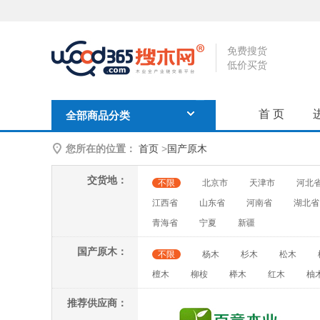
免费搜货
低价买货
首 页
全部商品分类
您所在的位置：
首页
>
国产原木
交货地：
不限
北京市
天津市
河北
江西省
山东省
河南省
湖北省
青海省
宁夏
新疆
国产原木：
不限
杨木
杉木
松木
檀木
柳桉
榉木
红木
柚
推荐供应商：