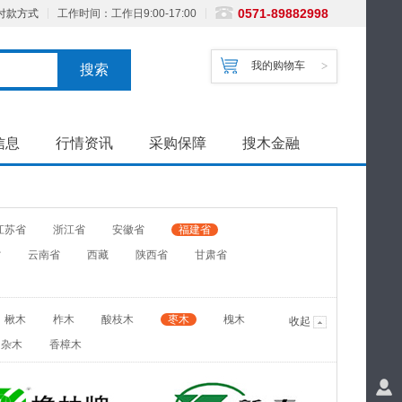
0571-89882998
付款方式
工作时间：工作日9:00-17:00
我的购物车
>
搜索
信息
行情资讯
采购保障
搜木金融
江苏省
浙江省
安徽省
福建省
省
云南省
西藏
陕西省
甘肃省
楸木
柞木
酸枝木
枣木
槐木
收起
杂木
香樟木