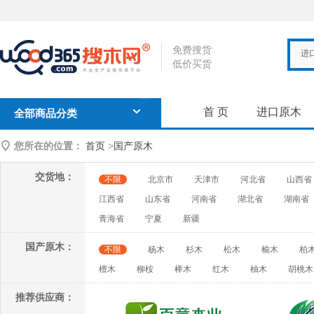
免费搜货
进
低价买货
首 页
进口原木
全部商品分类
您所在的位置：
首页
>
国产原木
交货地：
不限
北京市
天津市
河北省
山西省
江西省
山东省
河南省
湖北省
湖南省
青海省
宁夏
新疆
国产原木：
不限
杨木
杉木
松木
榆木
柏
檀木
柳桉
榉木
红木
柚木
胡桃木
推荐供应商：