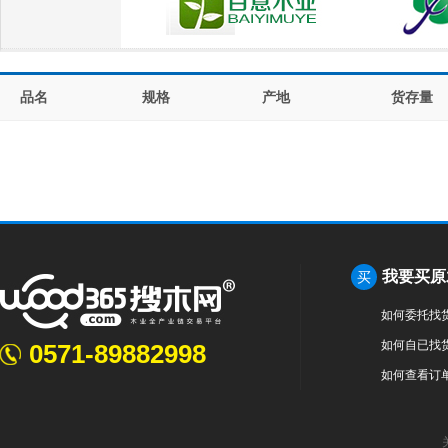
品名
规格
产地
货存量
我要买原
买
如何委托找
如何自已找
0571-89882998
如何查看订