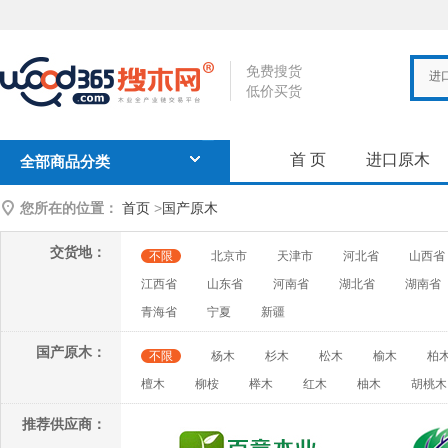
免费搜货
进
低价买货
首 页
进口原木
全部商品分类
您所在的位置：
首页
>
国产原木
交货地：
不限
北京市
天津市
河北省
山西省
江西省
山东省
河南省
湖北省
湖南省
青海省
宁夏
新疆
国产原木：
不限
杨木
杉木
松木
榆木
柏
檀木
柳桉
榉木
红木
柚木
胡桃木
推荐供应商：