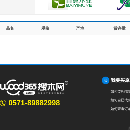
品名
规格
产地
货存量
我要买原
买
如何委托找
如何自已找
0571-89882998
如何查看订