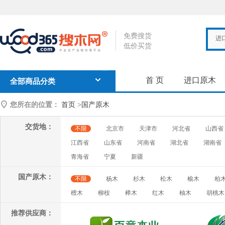
免费搜货
进
低价买货
首 页
进口原木
全部商品分类
您所在的位置：
首页
>
国产原木
交货地：
不限
北京市
天津市
河北省
山西省
江西省
山东省
河南省
湖北省
湖南省
青海省
宁夏
新疆
国产原木：
不限
杨木
杉木
松木
榆木
柏
檀木
柳桉
榉木
红木
柚木
胡桃木
推荐供应商：