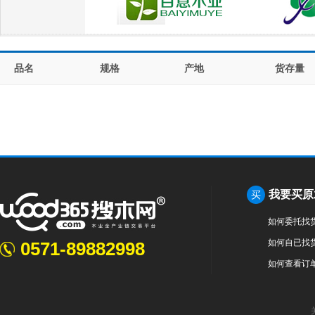
品名
规格
产地
货存量
我要买原
买
如何委托找
如何自已找
0571-89882998
如何查看订